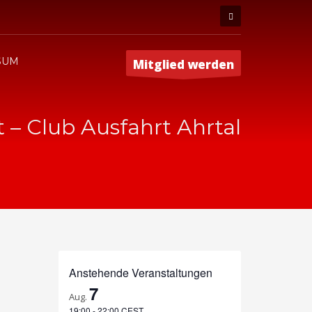
SUM
Mitglied werden
t – Club Ausfahrt Ahrtal
Anstehende Veranstaltungen
7
Aug.
19:00
-
22:00
CEST