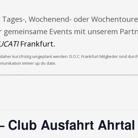
 Tages-, Wochenend- oder Wochentoure
gar gemeinsame Events mit unserem Part
UCATI
Frankfurt.
her kurzfristig umgeplant werden. D.O.C. Frankfurt Mitglieder sind durch
munikation immer up do date.
___________________________________________________________________________
– Club Ausfahrt Ahrtal