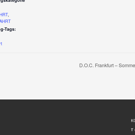
ngskategorie
HRT
,
AHRT
ng-Tags:
,
t
D.O.C. Frankfurt – Somme
K
T 