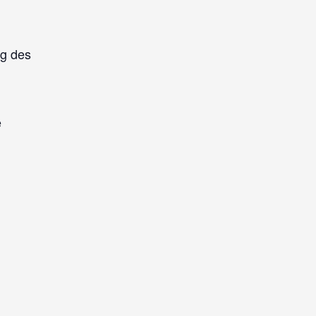
ng des
e