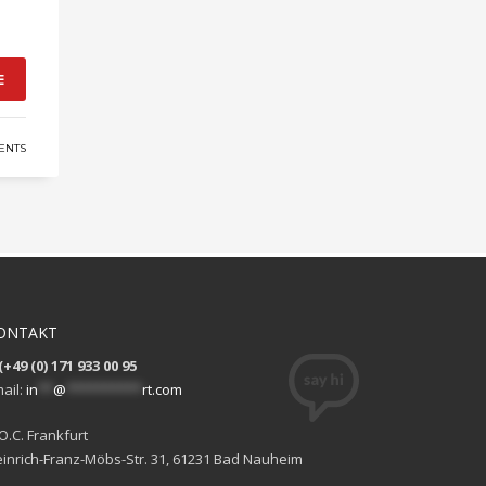
E
ENTS
ONTAKT
(+49 (0) 171 933 00 95
ail:
in
**
@
**********
rt.com
O.C. Frankfurt
inrich-Franz-Möbs-Str. 31, 61231 Bad Nauheim